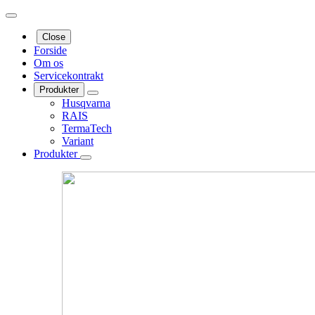
Close
Forside
Om os
Servicekontrakt
Produkter
Husqvarna
RAIS
TermaTech
Variant
Produkter