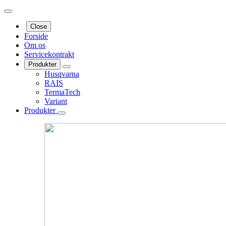
Close
Forside
Om os
Servicekontrakt
Produkter
Husqvarna
RAIS
TermaTech
Variant
Produkter