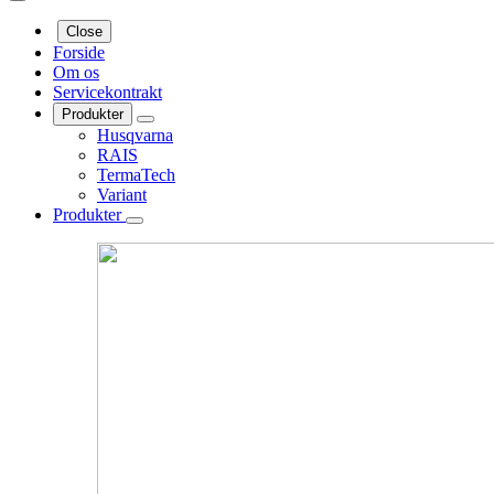
Close
Forside
Om os
Servicekontrakt
Produkter
Husqvarna
RAIS
TermaTech
Variant
Produkter