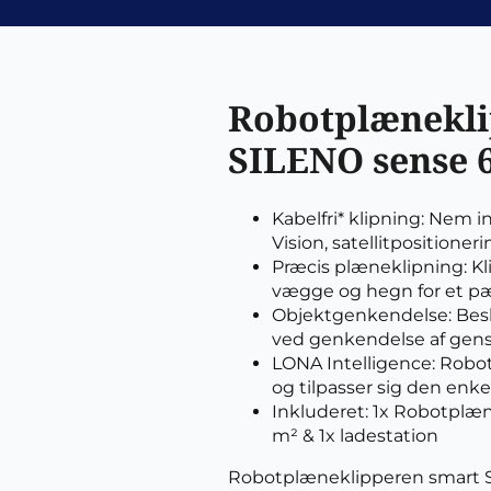
Robotplænekli
SILENO sense 
Kabelfri* klipning: Nem 
Vision, satellitpositioner
Præcis plæneklipning: Kli
vægge og hegn for et pæ
Objektgenkendelse: Bes
ved genkendelse af gens
LONA Intelligence: Rob
og tilpasser sig den enke
Inkluderet: 1x Robotplæ
m² & 1x ladestation
Robotplæneklipperen smart 