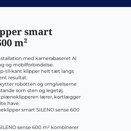
pper smart
600 m²
installation med kamerabaseret AI
ing og mobilforbindelse.
p-til-kant klipper helt tæt langs
nt resultat.
kytter robotten og omgivelserne
tande som sten og legetøj.
otplæneklipperen lærer, kortlægger
lte have.
neklipper smart SILENO sense 600
SILENO sense 600 m² kombinerer