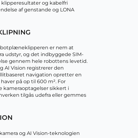
ipperesultater og kabelfri
nkendelse af genstande og LONA
KLIPNING
Robotplæneklipperen er nem at
tra udstyr, og det indbyggede SIM-
delse gennem hele robottens levetid.
 AI Vision registrerer den
litbaseret navigation opretter en
l haver på op til 600 m². For
e kameraoptagelser sikkert i
verken tilgås udefra eller gemmes
TION
kamera og AI Vision-teknologien