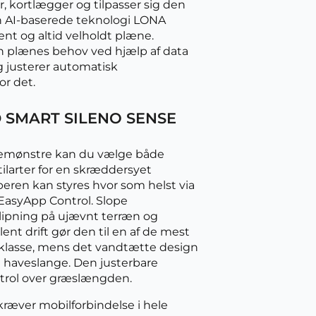
, kortlægger og tilpasser sig den
 AI-baserede teknologi LONA
jent og altid velholdt plæne.
n plænes behov ved hjælp af data
g justerer automatisk
or det.
 SMART SILENO SENSE
pemønstre kan du vælge både
ilarter for en skræddersyet
eren kan styres hvor som helst via
EasyApp Control. Slope
klipning på ujævnt terræn og
lent drift gør den til en af de mest
 klasse, mens det vandtætte design
haveslange. Den justerbare
ntrol over græslængden.
ræver mobilforbindelse i hele