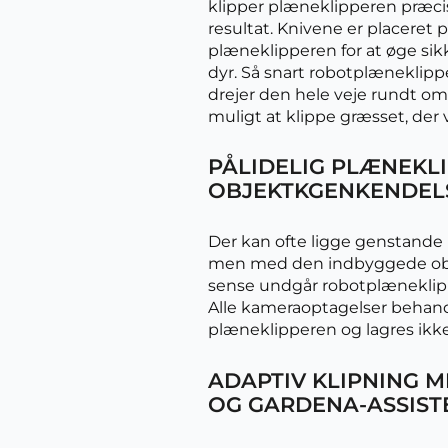
klipper plæneklipperen præcis
resultat. Knivene er placeret 
plæneklipperen for at øge s
dyr. Så snart robotplæneklipp
drejer den hele veje rundt om
muligt at klippe græsset, der 
PÅLIDELIG PLÆNEKL
OBJEKTKGENKENDEL
Der kan ofte ligge genstande 
men med den indbyggede obj
sense undgår robotplæneklipp
Alle kameraoptagelser behan
plæneklipperen og lagres ikke
ADAPTIV KLIPNING M
OG GARDENA-ASSIST