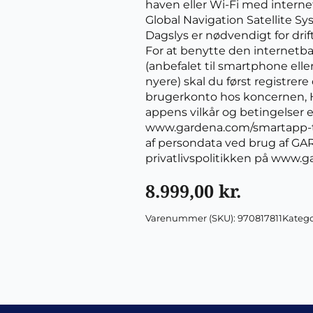
haven eller Wi-Fi med intern
Global Navigation Satellite 
Dagslys er nødvendigt for drift
For at benytte den internet
(anbefalet til smartphone elle
nyere) skal du først registrere
brugerkonto hos koncernen, 
appens vilkår og betingelser 
www.gardena.com/smartapp-t
af persondata ved brug af GA
privatlivspolitikken på www.
8.999,00
kr.
Varenummer (SKU):
970817811
Katego