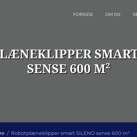
FORSIDE
OM OS
S
LÆNEKLIPPER SMART
SENSE 600 M²
re
Robotplæneklipper smart SILENO sense 600 m²