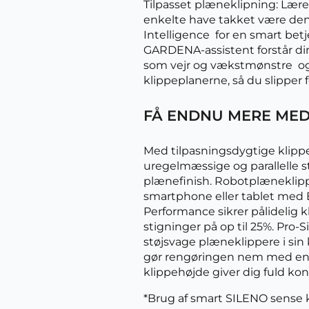
Tilpasset plæneklipning: Lærer
enkelte have takket være den
Intelligence  for en smart bet
GARDENA-assistent forstår di
som vejr og vækstmønstre  o
klippeplanerne, så du slipper f
FÅ ENDNU MERE MED
Med tilpasningsdygtige klip
uregelmæssige og parallelle st
plænefinish. Robotplæneklipp
smartphone eller tablet med 
Performance sikrer pålidelig 
stigninger på op til 25%. Pro-Si
støjsvage plæneklippere i sin
gør rengøringen nem med en 
klippehøjde giver dig fuld ko
*Brug af smart SILENO sense k