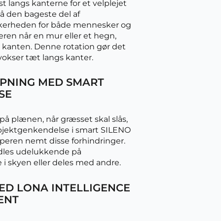
t langs kanterne for et velplejet
på den bageste del af
ikkerheden for både mennesker og
eren når en mur eller et hegn,
 kanten. Denne rotation gør det
vokser tæt langs kanter.
IPNING MED SMART
SE
på plænen, når græsset skal slås,
ektgenkendelse i smart SILENO
eren nemt disse forhindringer.
dles udelukkende på
 i skyen eller deles med andre.
ED LONA INTELLIGENCE
ENT