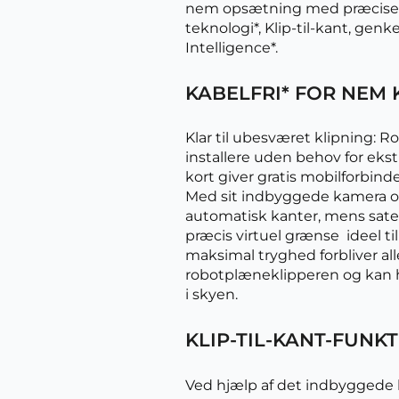
nem opsætning med præcise kl
teknologi*, Klip-til-kant, ge
Intelligence*.
KABELFRI* FOR NEM 
Klar til ubesværet klipning: 
installere uden behov for eks
kort giver gratis mobilforbin
Med sit indbyggede kamera og
automatisk kanter, mens satel
præcis virtuel grænse  ideel ti
maksimal tryghed forbliver all
robotplæneklipperen og kan h
i skyen.
KLIP-TIL-KANT-FUNK
Ved hjælp af det indbyggede 