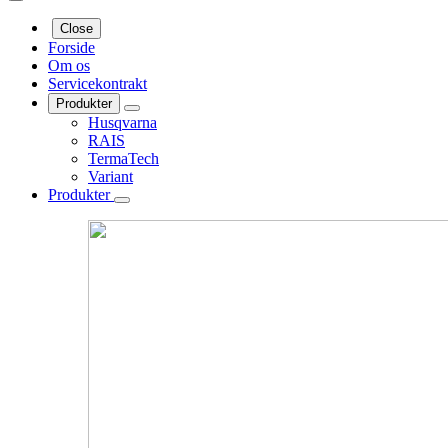
Close
Forside
Om os
Servicekontrakt
Produkter
Husqvarna
RAIS
TermaTech
Variant
Produkter