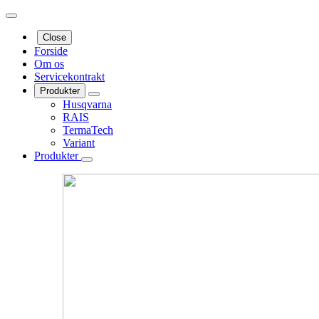
Close
Forside
Om os
Servicekontrakt
Produkter
Husqvarna
RAIS
TermaTech
Variant
Produkter