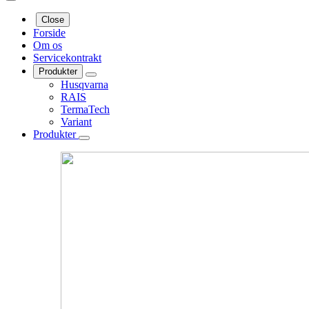
Close
Forside
Om os
Servicekontrakt
Produkter
Husqvarna
RAIS
TermaTech
Variant
Produkter