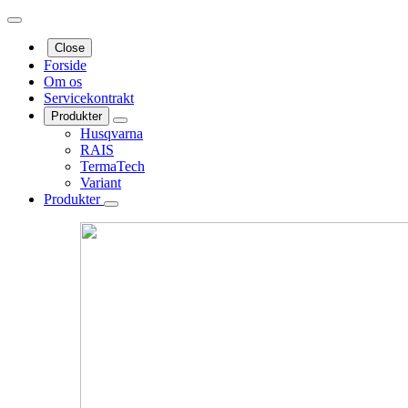
Close
Forside
Om os
Servicekontrakt
Produkter
Husqvarna
RAIS
TermaTech
Variant
Produkter