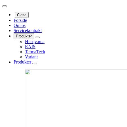
Close
Forside
Om os
Servicekontrakt
Produkter
Husqvarna
RAIS
TermaTech
Variant
Produkter