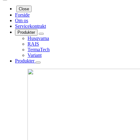
Close
Forside
Om os
Servicekontrakt
Produkter
Husqvarna
RAIS
TermaTech
Variant
Produkter