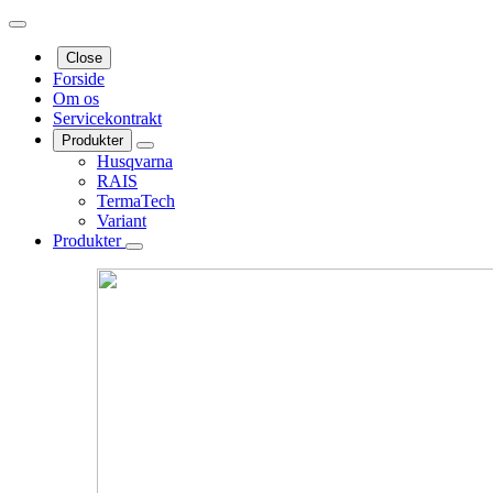
Close
Forside
Om os
Servicekontrakt
Produkter
Husqvarna
RAIS
TermaTech
Variant
Produkter