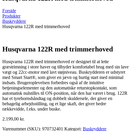
Forside
Produkter
Buskryddere
Husqvarna 122R med trimmerhoved
Husqvarna 122R med trimmerhoved
Husqvarna 122R med trimmerhoved er designet til at lette
græstrimning i store haver og tilbyder komfortabel brug med sin lave
vægt og 22cc-motor med lavt støjniveau. Buskrydderen er udstyret
med Smart Start®, som giver en jævn og hurtig start med minimal
indsats. Brugeroplevelsen forbedres også af de intuitive
betjeningselementer og den automatiske returstopkontakt, som
automatisk nulstilles til ON-position, når den har været i brug. 122R
har et tyrehornshåndtag og dobbelt skuldersele, der giver en
behagelig arbejdsstilling, og et lige skaft, der giver bedre
rækkevidde, f.eks. under buske.
2.199,00
kr.
Varenummer (SKU):
970732401
Kategori:
Buskryddere