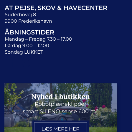
AT PEJSE, SKOV & HAVECENTER
Suderbovej 8
9900 Frederikshavn
ÅBNINGSTIDER
Mandag – Fredag 7.30 – 17.00
Lørdag 9.00 – 12.00
Søndag LUKKET
KONTAKT
Nyhed i butikken
Telefon:
98 42 18 88
Robotplæneklipper
smart SILENO sense 600 m²
Mail:
info@at-center.dk
LÆS MERE HER