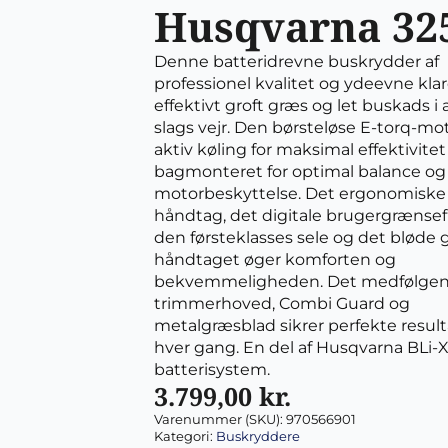
Husqvarna 325
Denne batteridrevne buskrydder af
professionel kvalitet og ydeevne klar
effektivt groft græs og let buskads i a
slags vejr. Den børsteløse E-torq-mo
aktiv køling for maksimal effektivitet
bagmonteret for optimal balance og
motorbeskyttelse. Det ergonomiske
håndtag, det digitale brugergrænsef
den førsteklasses sele og det bløde g
håndtaget øger komforten og
bekvemmeligheden. Det medfølge
trimmerhoved, Combi Guard og
metalgræsblad sikrer perfekte result
hver gang. En del af Husqvarna BLi-
batterisystem.
3.799,00
kr.
Varenummer (SKU):
970566901
Kategori:
Buskryddere