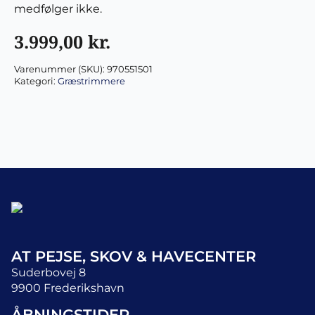
medfølger ikke.
3.999,00
kr.
Varenummer (SKU):
970551501
Kategori:
Græstrimmere
AT PEJSE, SKOV & HAVECENTER
Suderbovej 8
9900 Frederikshavn
ÅBNINGSTIDER