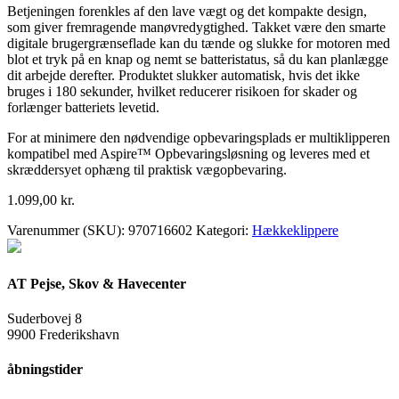
Betjeningen forenkles af den lave vægt og det kompakte design,
som giver fremragende manøvredygtighed. Takket være den smarte
digitale brugergrænseflade kan du tænde og slukke for motoren med
blot et tryk på en knap og nemt se batteristatus, så du kan planlægge
dit arbejde derefter. Produktet slukker automatisk, hvis det ikke
bruges i 180 sekunder, hvilket reducerer risikoen for skader og
forlænger batteriets levetid.
For at minimere den nødvendige opbevaringsplads er multiklipperen
kompatibel med Aspire™ Opbevaringsløsning og leveres med et
skræddersyet ophæng til praktisk vægopbevaring.
1.099,00
kr.
Varenummer (SKU):
970716602
Kategori:
Hækkeklippere
AT Pejse, Skov & Havecenter
Suderbovej 8
9900 Frederikshavn
åbningstider