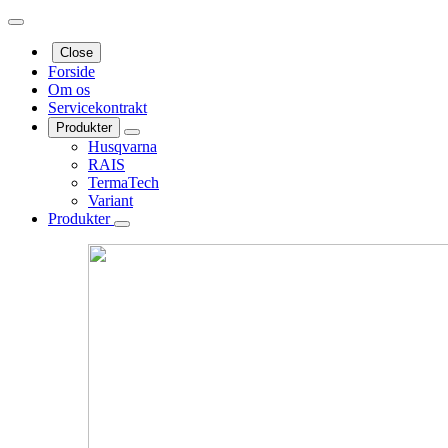
Close
Forside
Om os
Servicekontrakt
Produkter
Husqvarna
RAIS
TermaTech
Variant
Produkter