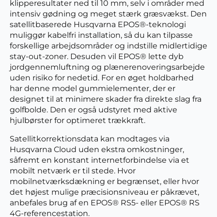
klipperesultater ned til 10 mm, selv i områder med
intensiv gødning og meget stærk græsvækst. Den
satellitbaserede Husqvarna EPOS®-teknologi
muliggør kabelfri installation, så du kan tilpasse
forskellige arbejdsområder og indstille midlertidige
stay-out-zoner. Desuden vil EPOS® lette dyb
jordgennemluftning og plænerenoveringsarbejde
uden risiko for nedetid. For en øget holdbarhed
har denne model gummielementer, der er
designet til at minimere skader fra direkte slag fra
golfbolde. Den er også udstyret med aktive
hjulbørster for optimeret trækkraft.
Satellitkorrektionsdata kan modtages via
Husqvarna Cloud uden ekstra omkostninger,
såfremt en konstant internetforbindelse via et
mobilt netværk er til stede. Hvor
mobilnetværksdækning er begrænset, eller hvor
det højest mulige præcisionsniveau er påkrævet,
anbefales brug af en EPOS® RS5- eller EPOS® RS
4G-referencestation.