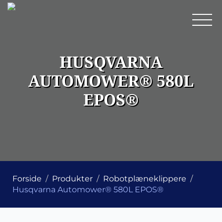
HUSQVARNA
AUTOMOWER® 580L
EPOS®
Forside
Produkter
Robotplæneklippere
Husqvarna Automower® 580L EPOS®