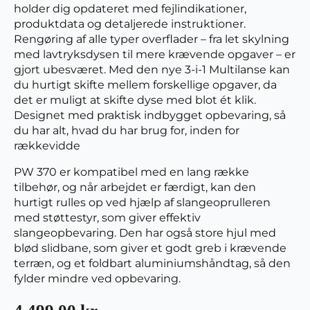
holder dig opdateret med fejlindikationer,
produktdata og detaljerede instruktioner.
Rengøring af alle typer overflader – fra let skylning
med lavtryksdysen til mere krævende opgaver – er
gjort ubesværet. Med den nye 3-i-1 Multilanse kan
du hurtigt skifte mellem forskellige opgaver, da
det er muligt at skifte dyse med blot ét klik.
Designet med praktisk indbygget opbevaring, så
du har alt, hvad du har brug for, inden for
rækkevidde
PW 370 er kompatibel med en lang række
tilbehør, og når arbejdet er færdigt, kan den
hurtigt rulles op ved hjælp af slangeoprulleren
med støttestyr, som giver effektiv
slangeopbevaring. Den har også store hjul med
blød slidbane, som giver et godt greb i krævende
terræn, og et foldbart aluminiumshåndtag, så den
fylder mindre ved opbevaring.