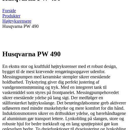
Forside
Produkter
Højtryksrensere
Husqvarna PW 490
Husqvarna PW 490
En ekstra stor og kraftfuld højtryksrenser med et robust design,
bygget til de mest krævende rengøringsopgaver udenfor.
Messingpumpen med keramiske stempler sikrer enestående
holdbarhed. Trykstyring giver dig perfekt justering af
vandgennemstrømning og tryk. Med en integreret tank til
vaskemiddel som styres på frontpanelet. Messingpumpehovedet
sikrer enestående ydelse på lang sigt. Der medfølger en
stålforstærket højtryksslange. Det berøringsfølsomme greb aktiverer
udløseren med mindre muskelstyrke og mere komfort for din hånd.
Induktionsmotoren sikrer en driftssikker ydelse, og bærehåndtagene
af aluminium gør transport lettere. Lynkobling på slangen, store og
robuste hjul for bedre trækkraft og en lang sprøjtepistol gør kun
oplevelsen bedre. To drejefunktioner til dysejustering og lynkobling