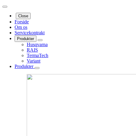
Close
Forside
Om os
Servicekontrakt
Produkter
Husqvarna
RAIS
TermaTech
Variant
Produkter