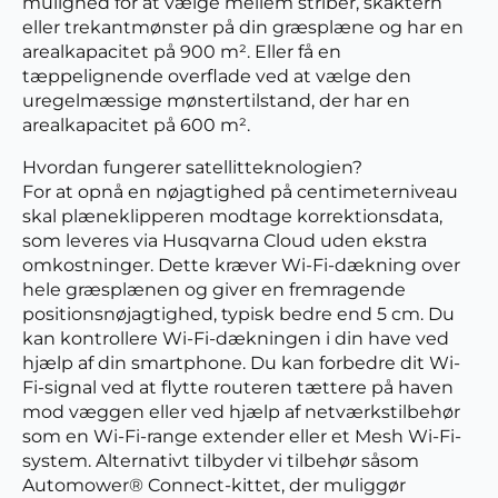
mulighed for at vælge mellem striber, skaktern
eller trekantmønster på din græsplæne og har en
arealkapacitet på 900 m². Eller få en
tæppelignende overflade ved at vælge den
uregelmæssige mønstertilstand, der har en
arealkapacitet på 600 m².
Hvordan fungerer satellitteknologien?
For at opnå en nøjagtighed på centimeterniveau
skal plæneklipperen modtage korrektionsdata,
som leveres via Husqvarna Cloud uden ekstra
omkostninger. Dette kræver Wi-Fi-dækning over
hele græsplænen og giver en fremragende
positionsnøjagtighed, typisk bedre end 5 cm. Du
kan kontrollere Wi-Fi-dækningen i din have ved
hjælp af din smartphone. Du kan forbedre dit Wi-
Fi-signal ved at flytte routeren tættere på haven
mod væggen eller ved hjælp af netværkstilbehør
som en Wi-Fi-range extender eller et Mesh Wi-Fi-
system. Alternativt tilbyder vi tilbehør såsom
Automower® Connect-kittet, der muliggør